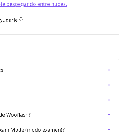
yudarle 👇
ts
de Wooflash?
 Exam Mode (modo examen)?